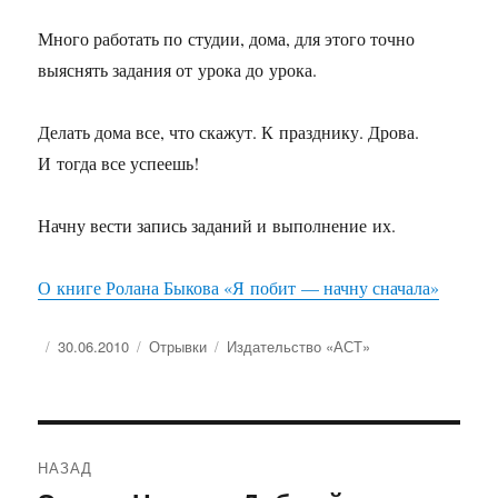
Много работать по студии, дома, для этого точно
выяснять задания от урока до урока.
Делать дома все, что скажут. К празднику. Дрова.
И тогда все успеешь!
Начну вести запись заданий и выполнение их.
О книге Ролана Быкова «Я побит — начну сначала»
Опубликовано
Рубрики
Метки
30.06.2010
Отрывки
Издательство «АСТ»
Навигация
НАЗАД
по