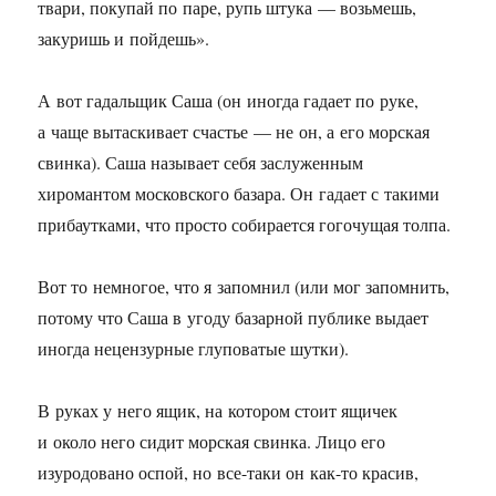
твари, покупай по паре, рупь штука — возьмешь,
закуришь и пойдешь».
А вот гадальщик Саша (он иногда гадает по руке,
а чаще вытаскивает счастье — не он, а его морская
свинка). Саша называет себя заслуженным
хиромантом московского базара. Он гадает с такими
прибаутками, что просто собирается гогочущая толпа.
Вот то немногое, что я запомнил (или мог запомнить,
потому что Саша в угоду базарной публике выдает
иногда нецензурные глуповатые шутки).
В руках у него ящик, на котором стоит ящичек
и около него сидит морская свинка. Лицо его
изуродовано оспой, но все-таки он как-то красив,