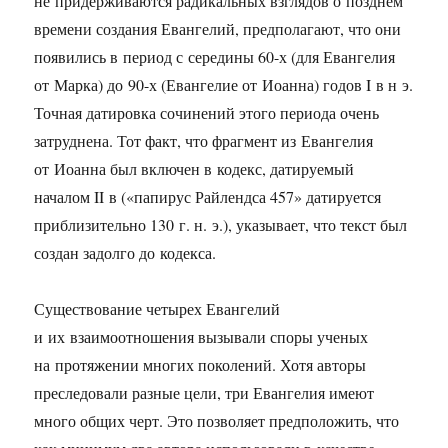
не придерживаются радикальных взглядов о позднем
времени создания Евангелий, предполагают, что они
появились в период с середины
60-х
(для Евангелия
от Марка) до
90-х
(Евангелие от Иоанна) годов I в н э.
Точная датировка сочинений этого периода очень
затруднена. Тот факт, что фрагмент из Евангелия
от Иоанна был включен в кодекс, датируемый
началом II в («папирус Райлендса 457» датируется
приблизительно 130 г. н. э.), указывает, что текст был
создан задолго до кодекса.
Существование четырех Евангелий
и их взаимоотношения вызывали споры ученых
на протяжении многих поколений. Хотя авторы
преследовали разные цели, три Евангелия имеют
много общих черт. Это позволяет предположить, что