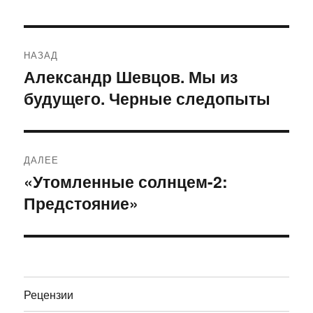
Навигация
НАЗАД
по
Александр Шевцов. Мы из
Предыдущая
будущего. Черные следопыты
запись:
записям
ДАЛЕЕ
«Утомленные солнцем-2:
Следующая
Предстояние»
запись:
Рецензии