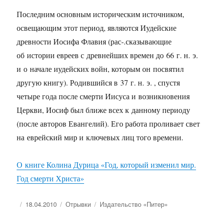
Последним основным историческим источником,
освещающим этот период, являются Иудейские
древности Иосифа Флавия (рас-.сказывающие
об истории евреев с древнейших времен до 66 г. н. э.
и о начале иудейских войн, которым он посвятил
другую книгу). Родившийся в 37 г. н. э. , спустя
четыре года после смерти Иисуса и возникновения
Церкви, Иосиф был ближе всех к данному периоду
(после авторов Евангелий). Его работа проливает свет
на еврейский мир и ключевых лиц того времени.
О книге Колина Дурица «Год, который изменил мир.
Год смерти Христа»
Опубликовано
Рубрики
Метки
18.04.2010
Отрывки
Издательство «Питер»