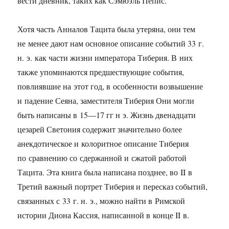
вести дневник, таких как Сэмюэль Пепис.
Хотя часть Анналов Тацита была утеряна, они тем
не менее дают нам основное описание событий 33 г.
н. э. как части жизни императора Тиберия. В них
также упоминаются предшествующие события,
повлиявшие на этот год, в особенности возвышение
и падение Сеяна, заместителя Тиберия Они могли
быть написаны в
15—17 гг
н э. Жизнь двенадцати
цезарей Светония содержит значительно более
анекдотическое и колоритное описание Тиберия
по сравнению со сдержанной и сжатой работой
Тацита. Эта книга была написана позднее, во II в
Третий важный портрет Тиберия и пересказ событий,
связанных с 33 г. н. э., можно найти в Римской
истории Диона Кассия, написанной в конце II в.